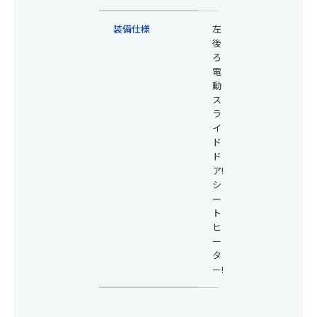
装備仕様
左
後
ろ
電
動
ス
ラ
イ
ド
ド
ア!
シ
ー
ト
ヒ
ー
タ
ー!