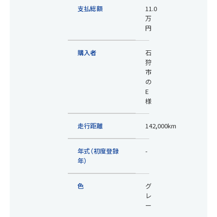
支払総額
11.0
万
円
購入者
石
狩
市
の
E
様
走行距離
142,000km
年式（初度登録
-
年）
色
グ
レ
ー