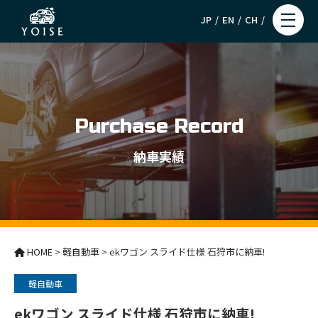
JP
EN
CH
Purchase Record
納車実績
HOME
>
軽自動車
>
ekワゴン スライド仕様 石狩市に納車!
軽自動車
ekワゴン スライド仕様 石狩市に納車!