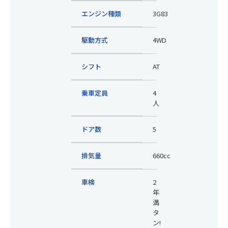
エンジン種類
3G83
駆動方式
4WD
シフト
AT
乗車定員
4
人
ドア数
5
排気量
660cc
車検
2
年
満
タ
ン!